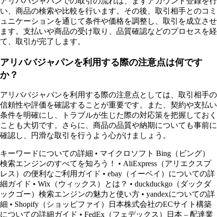
アリババジャパンでの取引の流れは、まずアカウント登録を行
い、商品の検索や比較を行います。その後、取引相手とのコミ
ュニケーションを通じて条件や価格を調整し、取引を成立させ
ます。支払いや商品の受け取り、品質確認などのプロセスを経
て、取引が完了します。
アリババジャパンを利用する際の注意点は何です
か？
アリババジャパンを利用する際の注意点としては、取引相手の
信頼性や評価を確認することが重要です。また、契約や支払い
条件を明確にし、トラブルが生じた際の対応策を把握しておく
ことも大切です。さらに、商品の品質や納期についても事前に
確認し、円滑な取引を行うよう心がけましょう。
キーワードについての詳細
•
マイクロソフト Bing（ビング）
検索エンジンのすべてを知ろう！
•
AliExpress（アリエクスプ
レス）の便利なご利用ガイド
•
ebay（イーベイ）についての詳
細ガイド
•
Wix（ウィックス）とは？
•
duckduckgo（ダックダ
ックゴー）検索エンジンの魅力と使い方
•
yandexについての詳
細
•
Shopify（ショッピファイ）日本株式会社のECサイト構築
についての詳細ガイド
•
FedEx（フェデックス）日本 – 配達業