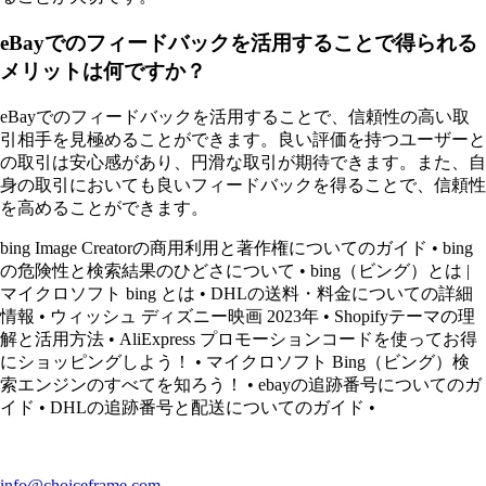
eBayでのフィードバックを活用することで得られる
メリットは何ですか？
eBayでのフィードバックを活用することで、信頼性の高い取
引相手を見極めることができます。良い評価を持つユーザーと
の取引は安心感があり、円滑な取引が期待できます。また、自
身の取引においても良いフィードバックを得ることで、信頼性
を高めることができます。
bing Image Creatorの商用利用と著作権についてのガイド
•
bing
の危険性と検索結果のひどさについて
•
bing（ビング）とは |
マイクロソフト bing とは
•
DHLの送料・料金についての詳細
情報
•
ウィッシュ ディズニー映画 2023年
•
Shopifyテーマの理
解と活用方法
•
AliExpress プロモーションコードを使ってお得
にショッピングしよう！
•
マイクロソフト Bing（ビング）検
索エンジンのすべてを知ろう！
•
ebayの追跡番号についてのガ
イド
•
DHLの追跡番号と配送についてのガイド
•
info@choiceframe.com