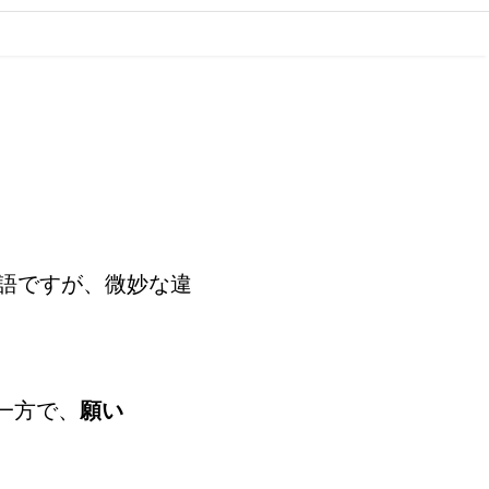
語ですが、微妙な違
一方で、
願い