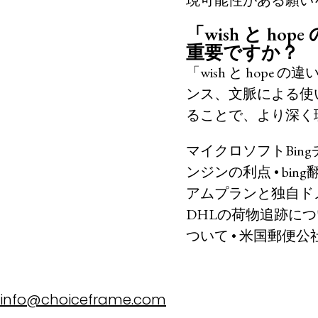
現可能性がある願い
「wish と 
重要ですか？
「wish と ho
ンス、文脈による使
ることで、より深く
マイクロソフトBin
ンジンの利点
•
bi
アムプランと独自ド
DHLの荷物追跡に
ついて
•
米国郵便公社
info@choiceframe.com