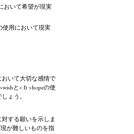
において希望が現実
の使用において現実
において大切な感情で
ish
と<ｂ>hope
の使
でしょう。
に対する願いを示しま
実現が難しいものを指