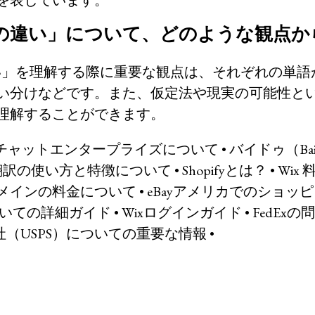
を表しています。
hope の違い」について、どのような観
pe の違い」を理解する際に重要な観点は、それぞれの
い分けなどです。また、仮定法や現実の可能性と
理解することができます。
gチャットエンタープライズについて
•
バイドゥ（Ba
ng翻訳の使い方と特徴について
•
Shopifyとは？
•
Wix
メインの料金について
•
eBayアメリカでのショッ
ついての詳細ガイド
•
Wixログインガイド
•
FedEx
（USPS）についての重要な情報
•