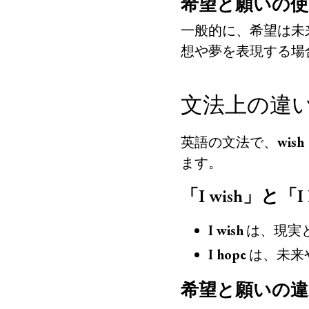
希望と願いの使
一般的に、希望は未
想や夢を表現する場
文法上の違
英語の文法で、
wish
ます。
「I wish」と「
I wish
は、現実
I hope
は、未来
希望と願いの違