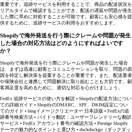
重要です。追跡サービスを利用することで、商品の配送状況を
リアルタイムで確認することができ、配送の遅延や問題が発生
した際に早めに対処することが可能です。顧客にも安心感を提
供するために、追跡サービスの利用をおすすめします。
Shopifyで海外発送を行う際にクレームや問題が発生
した場合の対応方法はどのようにすればよいです
か？
Shopifyで海外発送を行う際にクレームや問題が発生した場合
は、まずは迅速に顧客とコミュニケーションを取り、問題の原
因を特定し解決策を提案することが重要です。また、配送業者
や保険会社と連携して問題解決に取り組むことも大切です。顧
客満足度を高めるために、適切な対応を心がけましょう。
FedEx 追跡サービスの使い方を解説
•
Shopifyの配送方法につい
ての詳細ガイド
•
ShopifyのDMARC、SPF、DKIM設定につい
てのガイド
•
bingイメージクリエーター 日本語版
•
FedExの追
跡番号検索方法
•
バイドゥ翻訳：ユーザーフレンドリーな翻訳
サービス
•
FedEx アカウント番号の確認方法
•
Prestige Shopify
テーマの魅力的なポイントと選び方
•
duckduckgo（ダックダッ