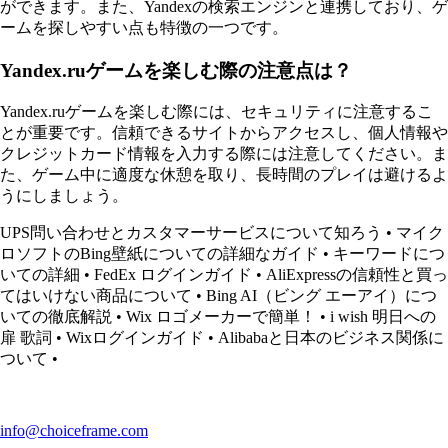
ができます。また、Yandexの検索エンジンと連携しており、ゲ
ームを探しやすい点も特徴の一つです。
Yandex.ruゲームを楽しむ際の注意点は？
Yandex.ruゲームを楽しむ際には、セキュリティに注意するこ
とが重要です。信頼できるサイトからアクセスし、個人情報や
クレジットカード情報を入力する際には注意してください。ま
た、ゲーム中に適度な休憩を取り、長時間のプレイは避けるよ
うにしましょう。
UPS問い合わせとカスタマーサービスについて知ろう
•
マイク
ロソフトのBing壁紙についての詳細なガイド
•
キーワードにつ
いての詳細
•
FedEx ログインガイド
•
AliExpressの信頼性と買っ
てはいけない商品について
•
Bing AI（ビング エーアイ）につ
いての徹底解説
•
Wix ロゴメーカーで簡単！
•
i wish 明日への
扉 歌詞
•
Wixログインガイド
•
Alibabaと日本のビジネス関係に
ついて
•
info@choiceframe.com